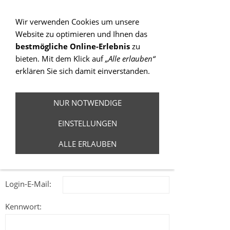
Sie betrachten gegenwärtig eine Version der
Website, die für mobile Geräte optimiert wurde.
Wir verwenden Cookies um unsere
Website zu optimieren und Ihnen das
Zur Desktop-Version
bestmögliche Online-Erlebnis
zu
bieten. Mit dem Klick auf
„Alle erlauben“
Hinweis nicht mehr anzeigen
erklären Sie sich damit einverstanden.
Navigation einblenden
NUR NOTWENDIGE
login
EINSTELLUNGEN
ALLE ERLAUBEN
LOGIN NUR FÜR MITGLIEDER DES
EMSPARKS AUENWALD
Login-E-Mail:
Kennwort: