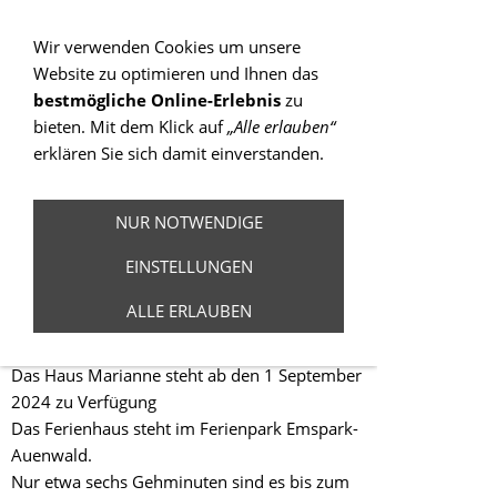
Sie betrachten gegenwärtig eine Version der
Website, die für mobile Geräte optimiert wurde.
Wir verwenden Cookies um unsere
Website zu optimieren und Ihnen das
Zur Desktop-Version
bestmögliche Online-Erlebnis
zu
bieten. Mit dem Klick auf
„Alle erlauben“
Hinweis nicht mehr anzeigen
erklären Sie sich damit einverstanden.
Navigation einblenden
NUR NOTWENDIGE
Ferienhaus
EINSTELLUNGEN
Marianne 23
ALLE ERLAUBEN
Das Haus Marianne steht ab den 1 September
2024 zu Verfügung
Das Ferienhaus steht im Ferienpark Emspark-
Auenwald.
Nur etwa sechs Gehminuten sind es bis zum