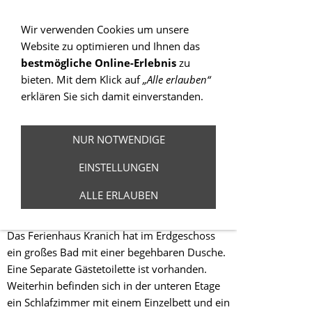
Sie betrachten gegenwärtig eine Version der
Website, die für mobile Geräte optimiert wurde.
Wir verwenden Cookies um unsere
Website zu optimieren und Ihnen das
Zur Desktop-Version
bestmögliche Online-Erlebnis
zu
bieten. Mit dem Klick auf
„Alle erlauben“
Hinweis nicht mehr anzeigen
erklären Sie sich damit einverstanden.
Navigation einblenden
NUR NOTWENDIGE
Ferienhaus
EINSTELLUNGEN
Kranich Haus 41
ALLE ERLAUBEN
Das Ferienhaus Kranich hat im Erdgeschoss
ein großes Bad mit einer begehbaren Dusche.
Eine Separate Gästetoilette ist vorhanden.
Weiterhin befinden sich in der unteren Etage
ein Schlafzimmer mit einem Einzelbett und ein