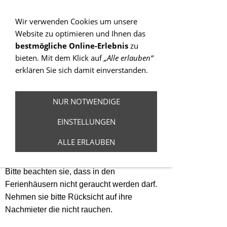
Sie betrachten gegenwärtig eine Version der
Website, die für mobile Geräte optimiert wurde.
Wir verwenden Cookies um unsere
Website zu optimieren und Ihnen das
Zur Desktop-Version
bestmögliche Online-Erlebnis
zu
bieten. Mit dem Klick auf
„Alle erlauben“
Hinweis nicht mehr anzeigen
erklären Sie sich damit einverstanden.
Navigation einblenden
NUR NOTWENDIGE
Ferienhäuser 3
EINSTELLUNGEN
Schlafzimmer
ALLE ERLAUBEN
Bitte beachten sie, dass in den
Ferienhäusern nicht geraucht werden darf.
Nehmen sie bitte Rücksicht auf ihre
Nachmieter die nicht rauchen.