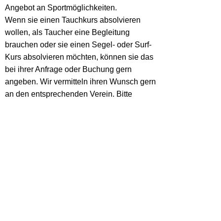
Angebot an Sportmöglichkeiten.
Wenn sie einen Tauchkurs absolvieren
wollen, als Taucher eine Begleitung
brauchen oder sie einen Segel- oder Surf-
Kurs absolvieren möchten, können sie das
bei ihrer Anfrage oder Buchung gern
angeben. Wir vermitteln ihren Wunsch gern
an den entsprechenden Verein. Bitte
bedenken sie, dass Tauchkurse oder
Segelkurse über mehrere Tage gehen und
nicht immer zu jeder Zeit angeboten werden.
KONTAKTFORMULAR
Dieser Inhalt kann leider nicht angezeigt
werden, da Sie der Speicherung der für
die Darstellung notwendigen
Cookies
widersprochen haben.