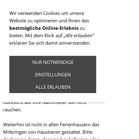
Sie betrachten gegenwärtig eine Version der
Website, die für mobile Geräte optimiert wurde.
Wir verwenden Cookies um unsere
Website zu optimieren und Ihnen das
Zur Desktop-Version
bestmögliche Online-Erlebnis
zu
bieten. Mit dem Klick auf
„Alle erlauben“
Hinweis nicht mehr anzeigen
erklären Sie sich damit einverstanden.
Navigation einblenden
NUR NOTWENDIGE
Ferienhäuser
EINSTELLUNGEN
ALLE ERLAUBEN
Bitte beachten sie, dass in den Ferienhäusern
nicht geraucht werden darf. Nehmen sie bitte
Rücksicht auf ihre Nachmieter die nicht
rauchen.
Weiterhin ist nicht in allen Ferienhäusern das
Mitbringen von Haustieren gestattet. Bitte