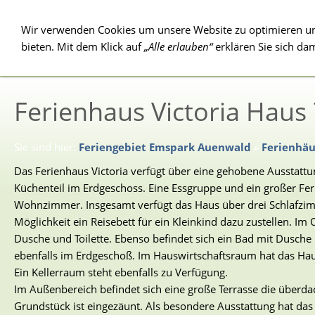
Wir verwenden Cookies um unsere Website zu optimieren u
Ferienhäuser 4
Ferienhäuser 3
bieten. Mit dem Klick auf
„Alle erlauben“
erklären Sie sich da
Schlafzimmer
Schlafzimmer
Ferienhaus Victoria Haus
Sie sind hier:
Feriengebiet Emspark Auenwald
»
Ferienhäu
Das Ferienhaus Victoria verfügt über eine gehobene Ausstat
Küchenteil im Erdgeschoss. Eine Essgruppe und ein großer Fer
Wohnzimmer. Insgesamt verfügt das Haus über drei Schlafzim
Möglichkeit ein Reisebett für ein Kleinkind dazu zustellen. I
Dusche und Toilette. Ebenso befindet sich ein Bad mit Dusche u
ebenfalls im Erdgeschoß. Im Hauswirtschaftsraum hat das Ha
Ein Kellerraum steht ebenfalls zu Verfügung.
Im Außenbereich befindet sich eine große Terrasse die überdac
Grundstück ist eingezäunt. Als besondere Ausstattung hat da