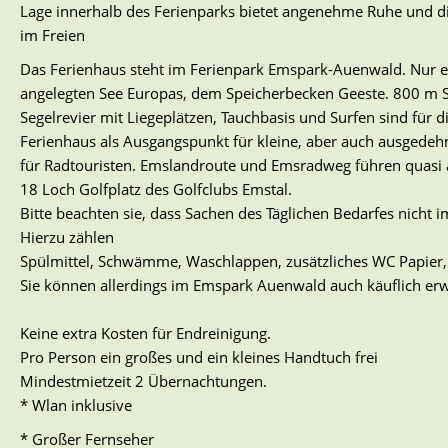
Lage innerhalb des Ferienparks bietet angenehme Ruhe und di
im Freien
Das Ferienhaus steht im Ferienpark Emspark-Auenwald. Nur e
angelegten See Europas, dem Speicherbecken Geeste. 800 m
Segelrevier mit Liegeplätzen, Tauchbasis und Surfen sind für d
Ferienhaus als Ausgangspunkt für kleine, aber auch ausgede
für Radtouristen. Emslandroute und Emsradweg führen quasi am
18 Loch Golfplatz des Golfclubs Emstal.
Bitte beachten sie, dass Sachen des Täglichen Bedarfes nich
Hierzu zählen
Spülmittel, Schwämme, Waschlappen, zusätzliches WC Papier, 
Sie können allerdings im Emspark Auenwald auch käuflich e
Keine extra Kosten für Endreinigung.
Pro Person ein großes und ein kleines Handtuch frei
Mindestmietzeit 2 Übernachtungen.
* Wlan inklusive
* Großer Fernseher