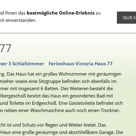
nd Ihnen das
bestmögliche Online-Erlebnis
zu
NUR 
Ferienhäuser 2
Ferienwohnungen
Fre
mit einverstanden.
Schlafzimmer
 77
ser 3 Schlafzimmer
»
Ferienhaus Victoria Haus 77
tung. Das Haus hat ein großes Wohnzimmer mit geräumigen
nseher sowie eine Sitzgruppe befinden sich ebenfalls im
mer mit insgesamt 6 Betten. Des Weiteren besteht die
m Obergeschoß besitzt das Haus ein gesondertes Bad mit
nd Toilette im Erdgeschoß. Eine Gästetoilette befindet sich
us neben einer Waschmaschine auch noch einen Trockner.
ht ist und Schutz vor Regen und Wetter bietet. Das
s Haus eine große geräumige und abschließbare Garage. Die