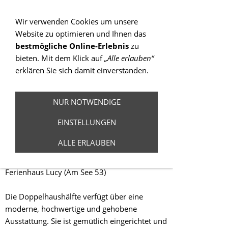
Sie betrachten gegenwärtig eine Version der
Website, die für mobile Geräte optimiert wurde.
Wir verwenden Cookies um unsere
Website zu optimieren und Ihnen das
Zur Desktop-Version
bestmögliche Online-Erlebnis
zu
bieten. Mit dem Klick auf
„Alle erlauben“
Hinweis nicht mehr anzeigen
erklären Sie sich damit einverstanden.
Navigation einblenden
NUR NOTWENDIGE
Ferienhaus Lucy
EINSTELLUNGEN
Haus 53
ALLE ERLAUBEN
Ferienhaus Lucy (Am See 53)
Die Doppelhaushälfte verfügt über eine
moderne, hochwertige und gehobene
Ausstattung. Sie ist gemütlich eingerichtet und