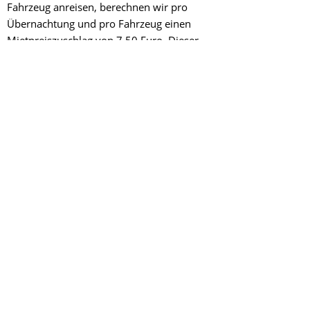
Fahrzeug anreisen, berechnen wir pro
Übernachtung und pro Fahrzeug einen
Mietpreiszuschlag von 7,50 Euro. Dieser
Zuschlag wird Ihnen separat vor Anreise in
Rechnung gestellt
Zum Anfrageformular bitte den Cookie
aktivieren
Vorname *
Nachname *
Straße *
Postleitzahl *