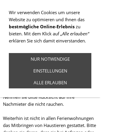
Sie betrachten gegenwärtig eine Version der
Website, die für mobile Geräte optimiert wurde.
Wir verwenden Cookies um unsere
Website zu optimieren und Ihnen das
Zur Desktop-Version
bestmögliche Online-Erlebnis
zu
bieten. Mit dem Klick auf
„Alle erlauben“
Hinweis nicht mehr anzeigen
erklären Sie sich damit einverstanden.
Navigation einblenden
NUR NOTWENDIGE
Ferienwohnungen
EINSTELLUNGEN
ALLE ERLAUBEN
Bitte beachten sie, dass in den
Ferienwohnungen nicht geraucht werden darf.
Nehmen sie bitte Rücksicht auf ihre
Nachmieter die nicht rauchen.
Weiterhin ist nicht in allen Ferienwohnungen
das Mitbringen von Haustieren gestattet. Bitte