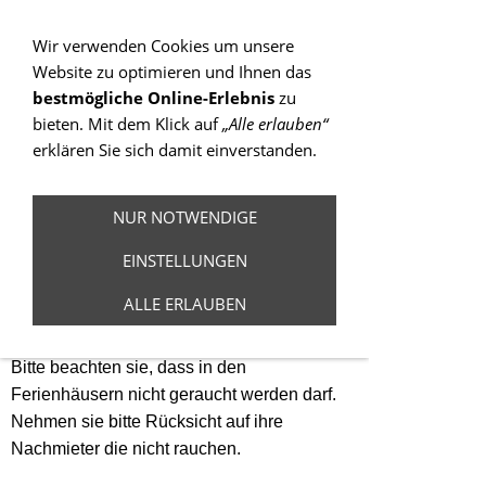
Sie betrachten gegenwärtig eine Version der
Website, die für mobile Geräte optimiert wurde.
Wir verwenden Cookies um unsere
Website zu optimieren und Ihnen das
Zur Desktop-Version
bestmögliche Online-Erlebnis
zu
bieten. Mit dem Klick auf
„Alle erlauben“
Hinweis nicht mehr anzeigen
erklären Sie sich damit einverstanden.
Navigation einblenden
NUR NOTWENDIGE
Ferienhaus 4
EINSTELLUNGEN
Schlafzimmer
ALLE ERLAUBEN
Bitte beachten sie, dass in den
Ferienhäusern nicht geraucht werden darf.
Nehmen sie bitte Rücksicht auf ihre
Nachmieter die nicht rauchen.