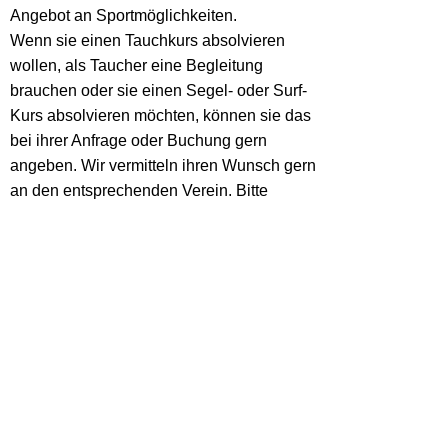
Angebot an Sportmöglichkeiten.
Wenn sie einen Tauchkurs absolvieren
wollen, als Taucher eine Begleitung
brauchen oder sie einen Segel- oder Surf-
Kurs absolvieren möchten, können sie das
bei ihrer Anfrage oder Buchung gern
angeben. Wir vermitteln ihren Wunsch gern
an den entsprechenden Verein. Bitte
bedenken sie, dass Tauchkurse oder
Segelkurse über mehrere Tage gehen und
nicht immer zu jeder Zeit angeboten werden.
KONTAKTFORMULAR
Dieser Inhalt kann leider nicht angezeigt
werden, da Sie der Speicherung der für
die Darstellung notwendigen
Cookies
widersprochen haben.