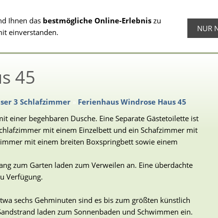
nd Ihnen das
bestmögliche Online-Erlebnis
zu
NUR 
Ferienhäuser 2
Ferienwohnungen
Fre
mit einverstanden.
Schlafzimmer
s 45
ser 3 Schlafzimmer
»
Ferienhaus Windrose Haus 45
t einer begehbaren Dusche. Eine Separate Gästetoilette ist
Schlafzimmer mit einem Einzelbett und ein Schafzimmer mit
fzimmer mit einem breiten Boxspringbett sowie einem
ng zum Garten laden zum Verweilen an. Eine überdachte
zu Verfügung.
twa sechs Gehminuten sind es bis zum größten künstlich
 Sandstrand laden zum Sonnenbaden und Schwimmen ein.