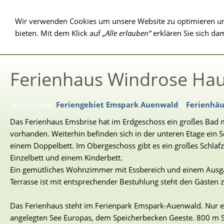
Wir verwenden Cookies um unsere Website zu optimieren u
Ferienhäuser 4
Ferienhäuser 3
bieten. Mit dem Klick auf
„Alle erlauben“
erklären Sie sich da
Schlafzimmer
Schlafzimmer
Ferienhaus Windrose Hau
Sie sind hier:
Feriengebiet Emspark Auenwald
»
Ferienhäu
Das Ferienhaus Emsbrise hat im Erdgeschoss ein großes Bad mi
vorhanden. Weiterhin befinden sich in der unteren Etage ein 
einem Doppelbett. Im Obergeschoss gibt es ein großes Schla
Einzelbett und einem Kinderbett.
Ein gemütliches Wohnzimmer mit Essbereich und einem Ausga
Terrasse ist mit entsprechender Bestuhlung steht den Gästen 
Das Ferienhaus steht im Ferienpark Emspark-Auenwald. Nur e
angelegten See Europas, dem Speicherbecken Geeste. 800 m