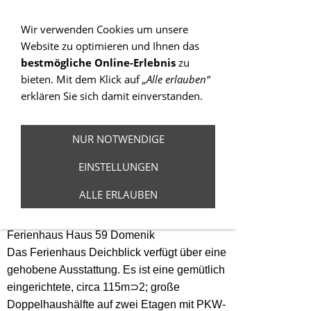
Sie betrachten gegenwärtig eine Version der
Website, die für mobile Geräte optimiert wurde.
Wir verwenden Cookies um unsere
Website zu optimieren und Ihnen das
Zur Desktop-Version
bestmögliche Online-Erlebnis
zu
bieten. Mit dem Klick auf
„Alle erlauben“
Hinweis nicht mehr anzeigen
erklären Sie sich damit einverstanden.
Navigation einblenden
NUR NOTWENDIGE
Ferienhaus Haus
EINSTELLUNGEN
59
ALLE ERLAUBEN
Ferienhaus Haus 59 Domenik
Das Ferienhaus Deichblick verfügt über eine
gehobene Ausstattung. Es ist eine gemütlich
eingerichtete, circa 115m⊃2; große
Doppelhaushälfte auf zwei Etagen mit PKW-