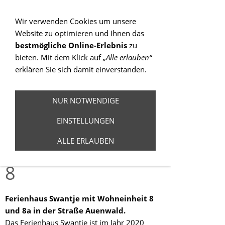
Sie betrachten gegenwärtig eine Version der
Website, die für mobile Geräte optimiert wurde.
Wir verwenden Cookies um unsere
Website zu optimieren und Ihnen das
Zur Desktop-Version
bestmögliche Online-Erlebnis
zu
bieten. Mit dem Klick auf
„Alle erlauben“
Hinweis nicht mehr anzeigen
erklären Sie sich damit einverstanden.
Navigation einblenden
NUR NOTWENDIGE
Ferienhaus
EINSTELLUNGEN
Swantje Auenwald
ALLE ERLAUBEN
8
Ferienhaus Swantje mit Wohneinheit 8
und 8a in der Straße Auenwald.
Das Ferienhaus Swantje ist im Jahr 2020